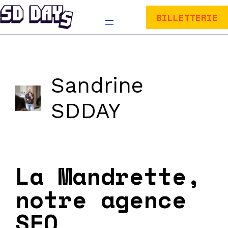
Aller
au
BILLETTERIE
contenu
Sandrine
SDDAY
La Mandrette,
notre agence
SEO